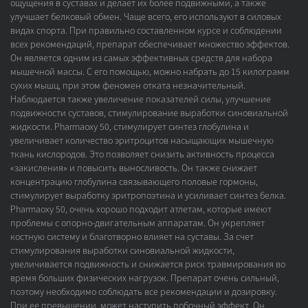
ощущения в суставах и делает их более подвижными, а также
улучшает белковый обмен. Чаще всего, его используют в силовых
видах спорта. При правильно составленном курсе и соблюдении
всех рекомендаций, препарат обеспечивает множество эффектов.
Он является одним из самых эффективных средств для набора
мышечной массы. С его помощью, можно набрать до 15 килограмм
сухих мышц, при этом феномен отката незначительный.
Наблюдается также увеличение показателей силы, улучшение
подвижности суставов, стимулирование выработки синовиальной
жидкости. Pharmaoxy 50, стимулирует синтез глобулина и
увеличивает количество эритроцитов насыщающих мышечную
ткань кислородов. Это позволяет снизить активность процесса
«закисления» и повысить выносливость. Он также снижает
концентрацию глобулина связывающего половые гормоны,
стимулирует выработку эритропоэтина и усиливает синтез белка.
Pharmaoxy 50, очень хорошо подходит атлетам, которые имеют
проблемы с опорно-двигательным аппаратам. Он укрепляет
костную систему и благотворно влияет на суставы. За счет
стимулирования выработки синовиальной жидкости,
увеличивается подвижность и снижается риск травмирования во
время больших физических нагрузок. Препарат очень сильный,
поэтому необходимо соблюдать все рекомендации и дозировку.
При ее превышении, может наступить побочный эффект. Он