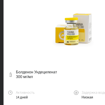
Болденон Ундециленат
300 мг/мл
Активность
Задержка вод
14 дней
Низкая