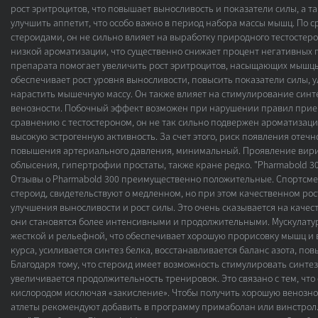
рост эритроцитов, что повышает выносливость и показатели силы, а т
улучшить аппетит, что особо важно в период набора массы мышц. По 
стероидами, он не сильно влияет на выработку природного тестостер
низкой ароматизации, что существенно снижает процент негативных
препарата помогает увеличить рост эритроцитов, насыщающих мышцы
обеспечивает рост уровня выносливости, повысить показатели силы, 
нарастить мышечную массу. Он также влияет на стимулирование синт
венозности. Побочный эффект возможен при нарушении правил прием
сравнению с тестостероном, он не так сильно подвержен ароматизац
высокую эстрогенную активность. За счет этого, риск появления отечн
повышения артериального давления, минимальный. Проявление вири
облысения, гипертрофии простаты, также кране редко. "Pharmabold 3
Отзывы о Pharmabold 300 преимущественно положительные. Спортсм
стероид, свидетельствуют о медленном, но при этом качественном ро
улучшения выносливости и рост силы. Это очень сказывается на качест
они становятся более интенсивными и продолжительными. Мускулатур
жесткой и рельефной, что обеспечивает хорошую прорисовку мышц и 
курса, усиливается синтез белка, восстанавливается баланс азота, по
Благодаря тому, что стероид имеет возможность стимулировать синтез
увеличивается продолжительность тренировок. Это связано с тем, ч
кислородом исключая «закисление». Чтобы получить хорошую венознос
атлеты рекомендуют добавить в программу примаболан или винстрол. 