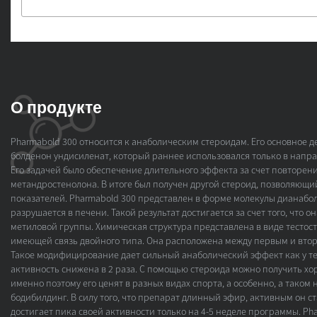
О продукте
Pharmabold 300 относится к анаболическим стероидам. Его основное д
болденон ундисиленат, который раннее использовался только в напр
Его задачей было обеспечение длительного эффекта за счет повторен
метандростенолона. В итоге был получен другой стероид, позволяющи
показателей. Pharmabold 300 представлен в форме молекулы дианабол
разрушается в печени. Такой результат достигается за счет того, что о
метиловой группы. Химическая структура представлена в виде тесто
имеющей связь двойного типа. Она расположена между первым и втор
Такое модифицирование дает сильный анаболический эффект как у те
активность снижена в 2 раза. С помощью стероида можно получить х
именно поэтому его ценят в разных видах спорта, а особенно, а таком
бодибилдинг. В силу того, что препарат длинный эфир, активным он ст
достигает пика своей активности только на 4-5 неделе программы. Ph