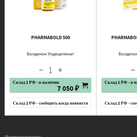
PHARMABOLD 500
PHARMABO
Болденон Ундециленат
Болдено
Склад 1 РФ - в наличии
Склад 1 РФ - в 
7 050 ₽
Склад 2 РФ - сообщить когда появится
Склад 2 РФ - со
Интернет-магазин