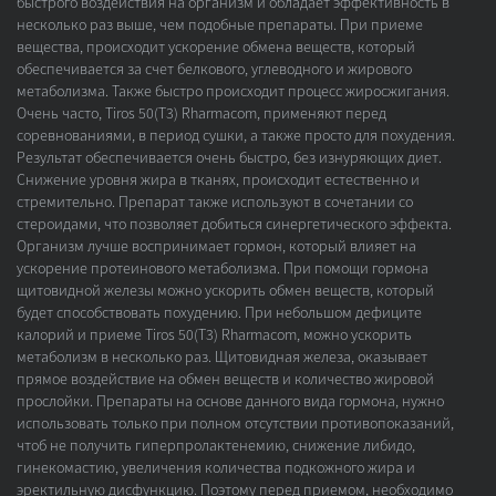
быстрого воздействия на организм и обладает эффективность в
несколько раз выше, чем подобные препараты. При приеме
вещества, происходит ускорение обмена веществ, который
обеспечивается за счет белкового, углеводного и жирового
метаболизма. Также быстро происходит процесс жиросжигания.
Очень часто, Tiros 50(Т3) Rharmacom, применяют перед
соревнованиями, в период сушки, а также просто для похудения.
Результат обеспечивается очень быстро, без изнуряющих диет.
Снижение уровня жира в тканях, происходит естественно и
стремительно. Препарат также используют в сочетании со
стероидами, что позволяет добиться синергетического эффекта.
Организм лучше воспринимает гормон, который влияет на
ускорение протеинового метаболизма. При помощи гормона
щитовидной железы можно ускорить обмен веществ, который
будет способствовать похудению. При небольшом дефиците
калорий и приеме Tiros 50(Т3) Rharmacom, можно ускорить
метаболизм в несколько раз. Щитовидная железа, оказывает
прямое воздействие на обмен веществ и количество жировой
прослойки. Препараты на основе данного вида гормона, нужно
использовать только при полном отсутствии противопоказаний,
чтоб не получить гиперпролактенемию, снижение либидо,
гинекомастию, увеличения количества подкожного жира и
эректильную дисфункцию. Поэтому перед приемом, необходимо