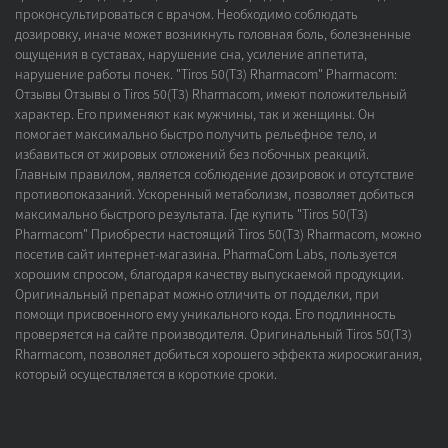
проконсультироваться с врачом. Необходимо соблюдать
дозировку, иначе может возникнуть головная боль, болезненные
ощущения в суставах, нарушение сна, усиление аппетита,
нарушение работы почек. "Tiros 50(Т3) Rharmacom" Pharmacom:
Отзывы Отзывы о Tiros 50(Т3) Rharmacom, имеют положительный
характер. Его применяют как мужчины, так и женщины. Он
помогает максимально быстро получить рельефное тело, и
избавиться от жировых отложений без побочных реакций.
Главным правилом, является соблюдение дозировок и отсутствие
противопоказаний. Ускоренный метаболизм, позволяет добиться
максимально быстрого результата. Где купить "Tiros 50(Т3)
Pharmacom" Приобрести настоящий Tiros 50(Т3) Rharmacom, можно
посетив сайт интернет-магазина. PharmaCom Labs, пользуется
хорошим спросом, благодаря качеству выпускаемой продукции.
Оригинальный препарат можно отличить от подделки, при
помощи присвоенного ему уникального кода. Его подлинность
проверяется на сайте производителя. Оригинальный Tiros 50(Т3)
Rharmacom, позволяет добиться хорошего эффекта жиросжигания,
который осуществляется в короткие сроки.