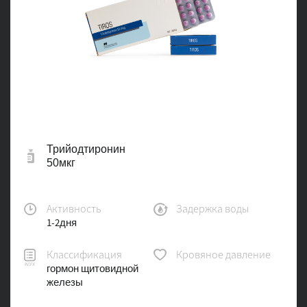
Трийодтиронин
50мкг
Активность
Задержка воды
1-2дня
Классификация
Кровяное давление
гормон щитовидной
железы