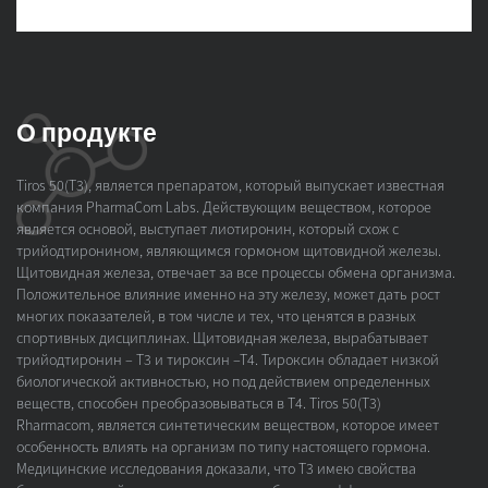
О продукте
Tiros 50(Т3), является препаратом, который выпускает известная
компания PharmaCom Labs. Действующим веществом, которое
является основой, выступает лиотиронин, который схож с
трийодтиронином, являющимся гормоном щитовидной железы.
Щитовидная железа, отвечает за все процессы обмена организма.
Положительное влияние именно на эту железу, может дать рост
многих показателей, в том числе и тех, что ценятся в разных
спортивных дисциплинах. Щитовидная железа, вырабатывает
трийодтиронин – Т3 и тироксин –Т4. Тироксин обладает низкой
биологической активностью, но под действием определенных
веществ, способен преобразовываться в Т4. Tiros 50(Т3)
Rharmacom, является синтетическим веществом, которое имеет
особенность влиять на организм по типу настоящего гормона.
Медицинские исследования доказали, что Т3 имею свойства