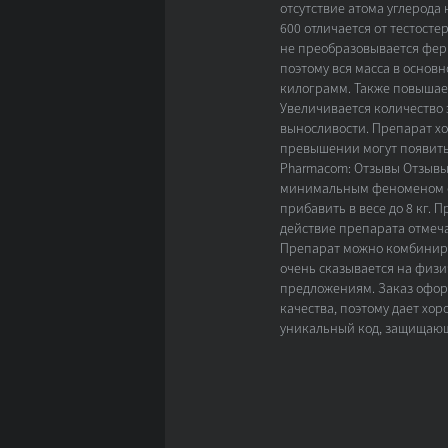
отсутствие атома углерода 
600 отличается от тестостер
не преобразовывается ферм
поэтому вся масса в основ
килограмм. Также повышает
Увеличивается количество
выносливости. Препарат хо
превышении могут появитьс
Pharmacom: Отзывы Отзывы
минимальным феноменом отк
прибавить в весе до 8 кг.
действие препарата отмеча
Препарат можно комбиниров
очень сказывается на физи
предложениям. Заказ оформ
качества, поэтому дает хо
уникальный код, защищающ