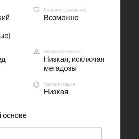
Кровяное давление
кий
Возможно
ые)
Гепатоксичность
ед
Низкая, исключая
мегадозы
Ароматизация
Низкая
 основе