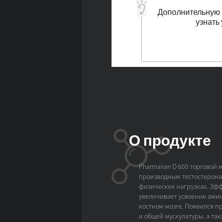
Дополнительную 
узнать
О продукте
Pharmanan D 600 торговой 
производным тестостерона.
физических нагрузках. Эфф
увеличивает усвоение амин
костном мозге. Появился пр
и общей мускулатуры, а та