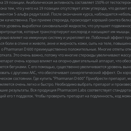
на 19 позиции. Анаболическая активность составляет 150% от тестостерон
она тем, что у него на 19 позиции отсутствует атом углерода, что делает 
ентом 5-альфа редуктазой. После окончания курса, наблюдается неболь
ном качественна. При приеме стероида, происходит хороший синтез бел
ся уровень выработки синовиальной жидкости, что улучшает подвижность 
 эритроцитов, которые транспортируют кислород и насыщают им мышцы. 
рошо влияет на иммунную систему и укрепляет ее. Побочный эффект пр
я боли в спине и животе, акне и жирность кожи, сыпь на теле, повышени
 о Pharmanan D 600 преимущественно положительные. Многие отлеты от
ата. Это очень важно, потому что многие стероиды увеличивают массу 
 Препарат очень хорошо влияет на опорно-двигательный аппарат, что об
ется бегунами. С его помощью, существенно увеличивается уровень вын
ать с другими ААС, что обеспечивает синергетический эффект. Он хоро
ческом состоянии. Где купить "Pharmanan D 600" Приобрести препарат, 
ляется очень легко и быстро. Необходимо выбрать препарат и произвес
рошие результаты. Вся продукция Pharmacom Labs соответствует стандарт
ий его т подделок. Чтобы проверить препарат на подлинность, код мож