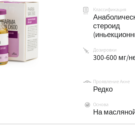
Классификация
Анаболичес
стероид
(иньекционн
Дозировки
300-600 мг/н
Проявление Акне
Редко
Основа
На масляной