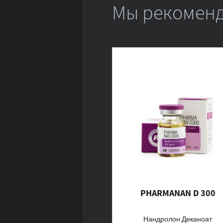
Мы рекоменд
PHARMANAN D 300
Нандролон Деканоат