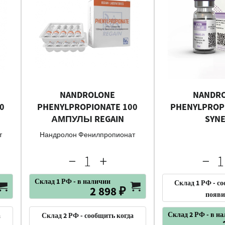
NANDROLONE
NANDR
0
PHENYLPROPIONATE 100
PHENYLPROP
АМПУЛЫ REGAIN
SYN
т
Нандролон Фенилпропионат
Склад 1 РФ - в наличии
Склад 1 РФ - с
2 898 ₽
появи
Склад 2 РФ - в н
а
Склад 2 РФ - сообщить когда