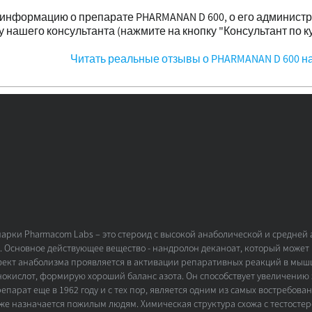
информацию о препарате PHARMANAN D 600, о его админист
 у нашего консультанта (нажмите на кнопку "Консультант по к
Читать реальные отзывы о PHARMANAN D 600 н
марки Pharmacom Labs – это стероид с высокой анаболической и средней
 Основное действующее вещество - нандролон деканоат, который может 
ект анаболизма проявляется в активации репаративных реакций в мышцах
окислот, формирую хороший баланс азота. Он способствует увеличению 
епарат еще в 1962 году и с тех пор, является одним из самых востребова
кже назначается пожилым людям. Химическая структура схожа с тестосте