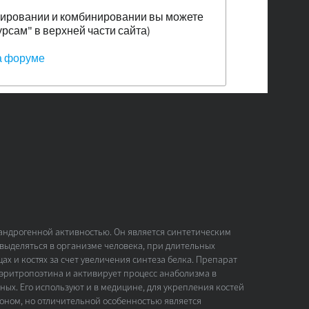
рировании и комбинировании вы можете
урсам" в верхней части сайта)
а форуме
 андрогенной активностью. Он является синтетическим
выделяться в организме человека, при длительных
 и костях за счет увеличения синтеза белка. Препарат
эритропоэтина и активирует процесс анаболизма в
нных. Его используют и в медицине, для укрепления костей
роном, но отличительной особенностью является