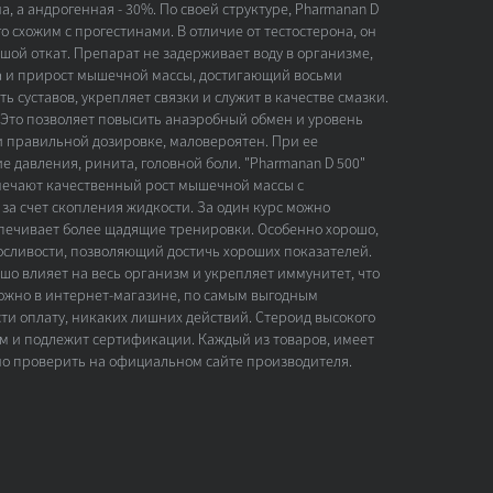
а, а андрогенная - 30%. По своей структуре, Pharmanan D
его схожим с прогестинами. В отличие от тестостерона, он
шой откат. Препарат не задерживает воду в организме,
ка и прирост мышечной массы, достигающий восьми
суставов, укрепляет связки и служит в качестве смазки.
Это позволяет повысить анаэробный обмен и уровень
и правильной дозировке, маловероятен. При ее
е давления, ринита, головной боли. "Pharmanan D 500"
мечают качественный рост мышечной массы с
за счет скопления жидкости. За один курс можно
еспечивает более щадящие тренировки. Особенно хорошо,
осливости, позволяющий достичь хороших показателей.
шо влияет на весь организм и укрепляет иммунитет, что
можно в интернет-магазине, по самым выгодным
ти оплату, никаких лишних действий. Стероид высокого
ам и подлежит сертификации. Каждый из товаров, имеет
но проверить на официальном сайте производителя.