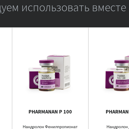
уем использовать вместе 
PHARMANAN P 100
PHARMAN
Нандролон Фенилпропионат
Нандролон 