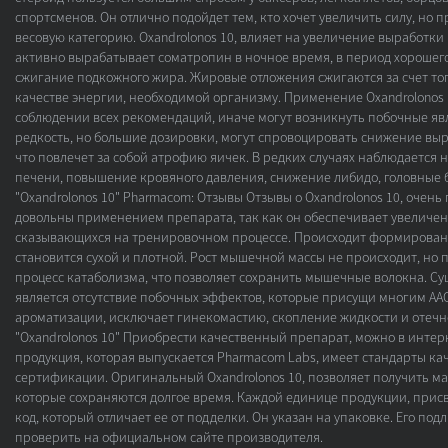
спортсменов. Он отлично подойдет тем, кто хочет увеличить силу, но п
весовую категорию. Oxandrolonos 10, влияет на увеличение выработки
активно вырабатывает соматропин в ночное время, в период хорошего
сжигание подкожного жира. Жировые отложения сжигаются за счет того
качестве энергии, необходимой организму. Применение Oxandrolonos 
соблюдении всех рекомендаций, иначе могут возникнуть побочные явл
редкость, но большие дозировки, могут спровоцировать снижение вы
что повлечет за собой атрофию яичек. В редких случаях наблюдается
печени, повышение кровяного давления, снижение либидо, головные 
"Oxandrolonos 10" Pharmacom: Отзывы Отзывы о Oxandrolonos 10, очень
довольны применением препарата, так как он обеспечивает увеличен
сказывающихся на тренировочном процессе. Происходит формировани
становится сухой и плотной. Рост мышечной массы не происходит, но 
процесс катаболизма, что позволяет сохранить мышечные волокна. 
является отсутствие побочных эффектов, которые присущи многим ААС
ароматизации, исключает гинекомастию, скопление жидкости и отечно
"Oxandrolonos 10" Приобрести качественный препарат, можно в интер
продукция, которая выпускается Pharmacom Labs, имеет стандарты ка
сертификации. Оригинальный Oxandrolonos 10, позволяет получить м
которые сохраняются долгое время. Каждой единице продукции, прис
код, который отличает ее от подделки. Он указан на упаковке. Его по
проверить на официальном сайте производителя.