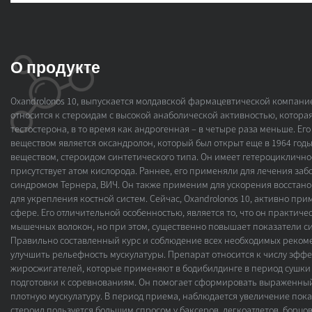
О продукте
Oxandrolonos 10, выпускается молдавской фармацевтической компани
относится к стероидам с высокой анаболической активностью, которая
тестостерона, в то время как андрогенная – в четыре раза меньше. Е
веществом является оксандролон, который был открыт еще в 1964 годы
веществом, стероидом синтетического типа. Он имеет гетероцикличное
присутствует атом кислорода. Раннее, его применяли для лечения за
синдромом Тернера, ВИЧ. Он также применим для ускорения восстано
для укрепления костной систем. Сейчас, Oxandrolonos 10, активно пр
сфере. Его отличительной особенностью, является то, что он практиче
мышечных волокон, но при этом, существенно повышает показатели с
Правильно составленный курс и соблюдение всех необходимых реком
улучшить рельефность мускулатуры. Препарат относится к числу эфф
жиросжигателей, которые применяют в бодибилдинге в период сушки 
подготовки к соревнованиям. Он помогает сформировать выраженный
плотную мускулатуру. В период приема, наблюдается увеличение пока
стероид пользуется большим спросом у баксеров, легкоатлетов, борцо