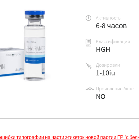
Активность
6-8 часов
Классификация
HGH
Дозировки
1-10iu
Проявление Акне
NO
ошибки типографии на части этикеток новой партии ГР (с бел