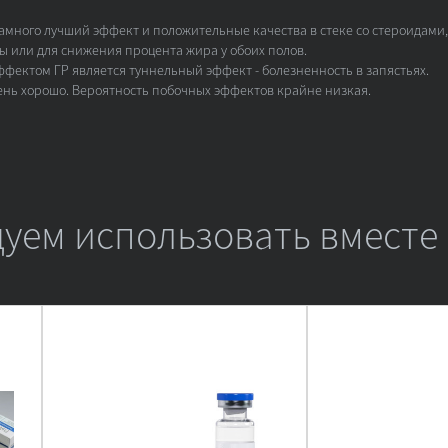
амного лучший эффект и положительные качества в стеке со стероидами
 или для снижения процента жира у обоих полов.
ектом ГР является туннельный эффект - болезненность в запястьях.
ень хорошо. Вероятность побочных эффектов крайне низкая.
уем использовать вместе 