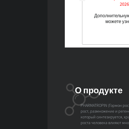
2026
Дополнительную 
можете узн
О продукте
PHARMATROPIN (Гормон рост
рост, размножение и реген
который синтезируется, хр
роста человека влияют мно