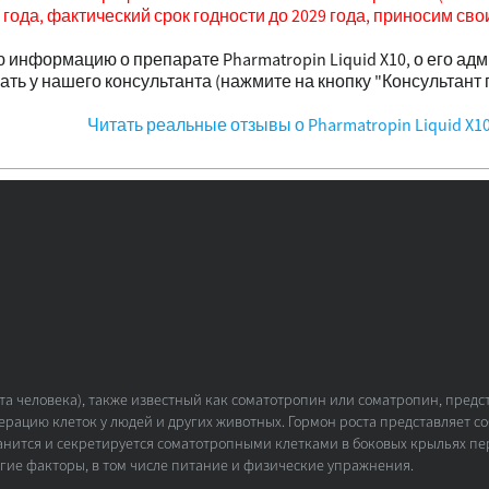
 года, фактический срок годности до 2029 года, приносим сво
информацию о препарате Pharmatropin Liquid X10, о его а
ать у нашего консультанта (нажмите на кнопку "Консультант 
Читать реальные отзывы о Pharmatropin Liquid X1
а человека), также известный как соматотропин или соматропин, предс
ерацию клеток у людей и других животных. Гормон роста представляет 
анится и секретируется соматотропными клетками в боковых крыльях пе
гие факторы, в том числе питание и физические упражнения.