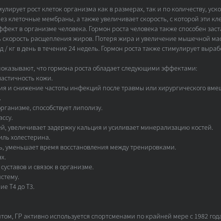
улирует рост клеток организма как в размерах, так и по количеству, уско
з клеточные мембраны, а также увеличивает скорость, с которой эти кле
фект в организме человека. Гормон роста человека также способен заста
 скорость расщепления жиров. Потеря жира и увеличение мышечной ма
ед / кг в день в течение 24 недель. Гормон роста также стимулирует выра
показывают, что гормона роста обладает следующими эффектами:
ластичность кожи.
ия и снижение частоты инфекций после травмы или хирургического вме
.
организме, способствует липолизу.
ссу.
ей, увеличивает задержку кальция и усиливает минерализацию костей.
иль холестерина.
ть, уменьшает время восстановления между тренировками.
х.
суставов и связок в организме.
стему.
е Т4 до Т3.
том, ГР активно используется спортсменами по крайней мере с 1982 год