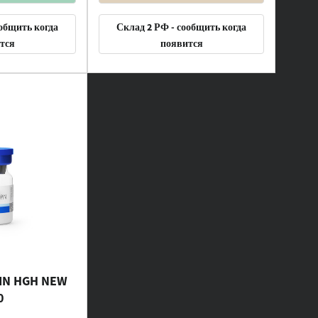
ообщить когда
Склад 2 РФ - сообщить когда
тся
появится
IN HGH NEW
0