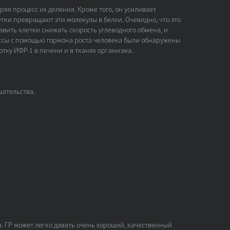
ряя процесс их деления. Кроме того, он усиливает
тки превращают эти молекулы в белки. Очевидно, что это
вить клетки снижать скорость углеводного обмена, и
ссы с помощью гормона роста человека были обнаружены
ботку ИФР-1 в печени и в тканях организма.
шательства.
а. ГР может легко давать очень хороший, качественный