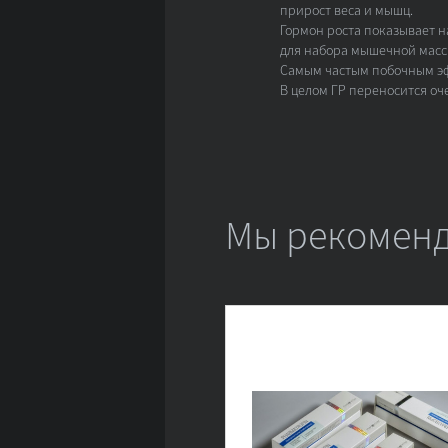
прирост веса и мышц.
Гормон роста показывает н
для набора мышечной массы
Самым частым побочным эфф
В целом ГР переносится оч
Мы рекоменд