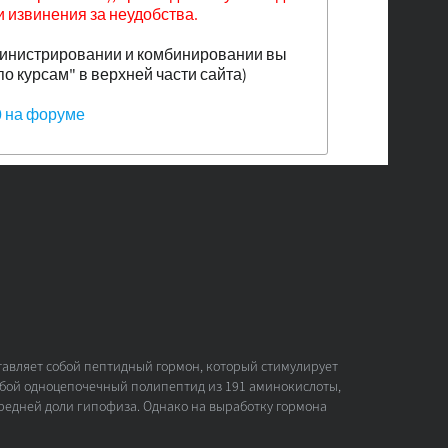
и извинения за неудобства.
дминистрировании и комбинировании вы
по курсам" в верхней части сайта)
0 на форуме
тавляет собой пептидный гормон, который стимулирует
собой одноцепочечный полипептид из 191 аминокислоты,
редней доли гипофиза. Однако на выработку гормона