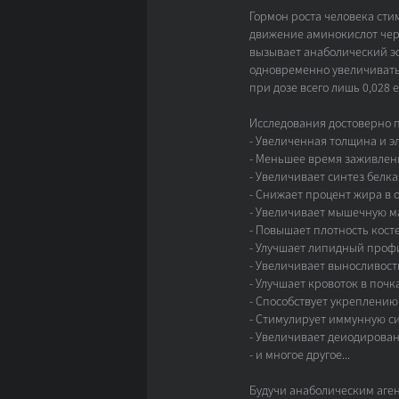
Гормон роста человека стим
движение аминокислот чере
вызывает анаболический эф
одновременно увеличивать
при дозе всего лишь 0,028 
Исследования достоверно 
- Увеличенная толщина и э
- Меньшее время заживлен
- Увеличивает синтез белка
- Снижает процент жира в 
- Увеличивает мышечную ма
- Повышает плотность кост
- Улучшает липидный проф
- Увеличивает выносливос
- Улучшает кровоток в почка
- Способствует укреплению 
- Стимулирует иммунную си
- Увеличивает деиодировани
- и многое другое...
Будучи анаболическим аген