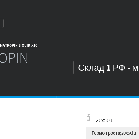
MATROPIN LIQUID X10
OPIN
Склад 1 РФ - 
20x50iu
Гормон роста;20x50iu