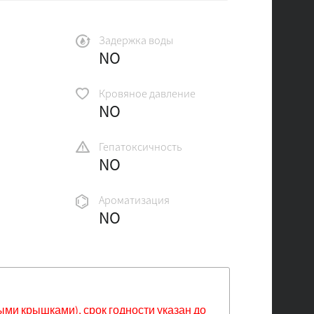
Задержка воды
NO
Кровяное давление
NO
Гепатоксичность
NO
Ароматизация
NO
ыми крышками), срок годности указан до