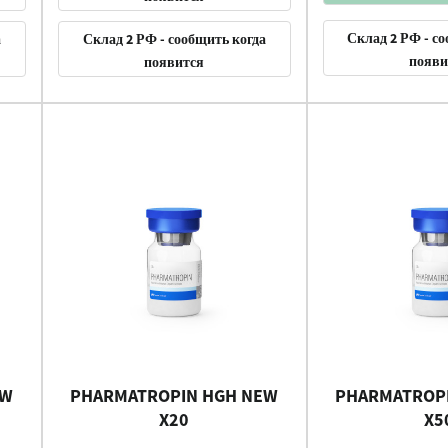
Склад 2 РФ - с
а
Склад 2 РФ - сообщить когда
появи
появится
EW
PHARMATROPIN HGH NEW
PHARMATROP
X20
X5