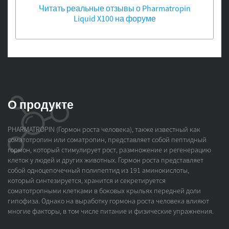
Читать реальные отзывы о Pharmatropin
Liquid X100 на форуме
О продукте
PHARMATROPIN (Гормон роста человека), также известный как
соматотропин или соматропин, представляет собой пептидный
гормон, который стимулирует рост, размножение и регенерацию
клеток у людей и других животных. Гормон роста представляет
собой одноцепочечный полипептид из 191 аминокислоты,
который синтезируется, хранится и секретируется
соматотропными клетками в боковых крыльях передней доли
гипофиза. Однако на выработку гормона роста человека влияют
многие факторы, в том числе питание и физические упражнения.