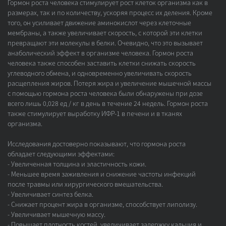
Гормон роста человека стимулирует рост клеток организма как в
размерах, так и по количеству, ускоряя процесс их деления. Кроме
того, он усиливает движение аминокислот через клеточные
мембраны, а также увеличивает скорость, с которой эти клетки
превращают эти молекулы в белки. Очевидно, что это вызывает
анаболический эффект в организме человека. Гормон роста
человека также способен заставить клетки снижать скорость
углеводного обмена, и одновременно увеличивать скорость
расщепления жиров. Потеря жира и увеличение мышечной массы
с помощью гормона роста человека были обнаружены при дозе
всего лишь 0,028 ед / кг в день в течение 24 недель. Гормон роста
также стимулирует выработку ИФР-1 в печени и в тканях
организма.
Исследования достоверно показывают, что гормона роста
обладает следующими эффектами:
- Увеличенная толщина и эластичность кожи.
- Меньшее время заживления и снижение частоты инфекций
после травмы или хирургического вмешательства.
- Увеличивает синтез белка.
- Снижает процент жира в организме, способствует липолизу.
- Увеличивает мышечную массу.
- Повышает плотность костей, увеличивает задержку кальция и