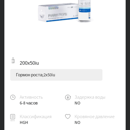
200x50iu
Гормон роста;2x50iu
Активность
Задержка воды
6-8 часов
NO
Классификация
Кровяное давление
HGH
NO