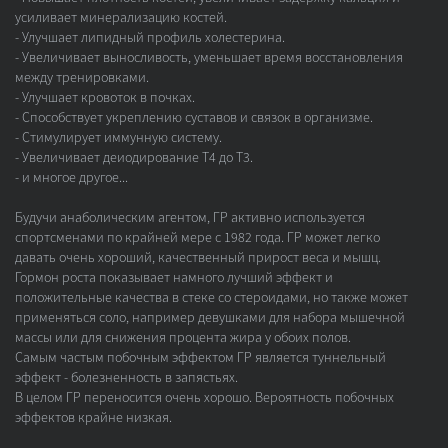
усиливает минерализацию костей.
- Улучшает липидный профиль холестерина.
- Увеличивает выносливость, уменьшает время восстановления
между тренировками.
- Улучшает кровоток в почках.
- Способствует укреплению суставов и связок в организме.
- Стимулирует иммунную систему.
- Увеличивает деиодирование Т4 до Т3.
- и многое другое...
Будучи анаболическим агентом, ГР активно используется
спортсменами по крайней мере с 1982 года. ГР может легко
давать очень хороший, качественный прирост веса и мышц.
Гормон роста показывает намного лучший эффект и
положительные качества в стеке со стероидами, но также может
применяться соло, например девушками для набора мышечной
массы или для снижения процента жира у обоих полов.
Самым частым побочным эффектом ГР является туннельный
эффект - болезненность в запястьях.
В целом ГР переносится очень хорошо. Вероятность побочных
эффектов крайне низкая.