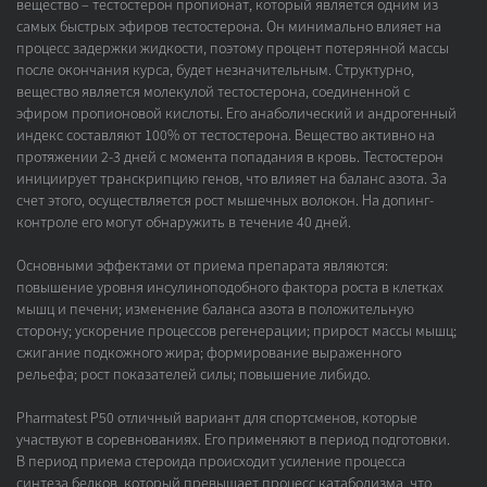
вещество – тестостерон пропионат, который является одним из
самых быстрых эфиров тестостерона. Он минимально влияет на
процесс задержки жидкости, поэтому процент потерянной массы
после окончания курса, будет незначительным. Структурно,
вещество является молекулой тестостерона, соединенной с
эфиром пропионовой кислоты. Его анаболический и андрогенный
индекс составляют 100% от тестостерона. Вещество активно на
протяжении 2-3 дней с момента попадания в кровь. Тестостерон
инициирует транскрипцию генов, что влияет на баланс азота. За
счет этого, осуществляется рост мышечных волокон. На допинг-
контроле его могут обнаружить в течение 40 дней.
Основными эффектами от приема препарата являются:
повышение уровня инсулиноподобного фактора роста в клетках
мышц и печени; изменение баланса азота в положительную
сторону; ускорение процессов регенерации; прирост массы мышц;
сжигание подкожного жира; формирование выраженного
рельефа; рост показателей силы; повышение либидо.
Pharmatest P50 отличный вариант для спортсменов, которые
участвуют в соревнованиях. Его применяют в период подготовки.
В период приема стероида происходит усиление процесса
синтеза белков, который превышает процесс катаболизма, что