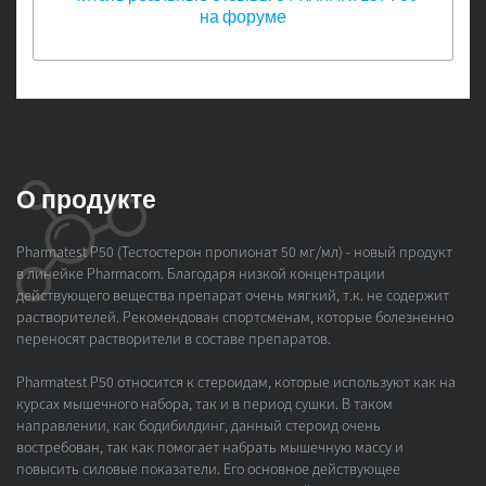
на форуме
О продукте
Pharmatest P50 (Тестостерон пропионат 50 мг/мл) - новый продукт
в линейке Pharmacom. Благодаря низкой концентрации
действующего вещества препарат очень мягкий, т.к. не содержит
растворителей. Рекомендован спортсменам, которые болезненно
переносят растворители в составе препаратов.
Pharmatest P50 относится к стероидам, которые используют как на
курсах мышечного набора, так и в период сушки. В таком
направлении, как бодибилдинг, данный стероид очень
востребован, так как помогает набрать мышечную массу и
повысить силовые показатели. Его основное действующее