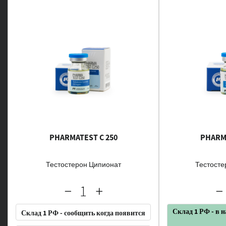
PHARMATEST C 250
PHARMA
Тестостерон Ципионат
Тестосте
Склад 1 РФ - в 
Склад 1 РФ - сообщить когда появится