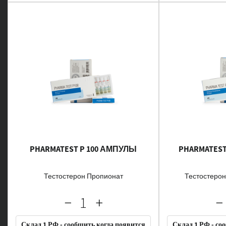
PHARMATEST P 100 АМПУЛЫ
PHARMATEST
Тестостерон Пропионат
Тестостеро
Склад 1 РФ - сообщить когда появится
Склад 1 РФ - со