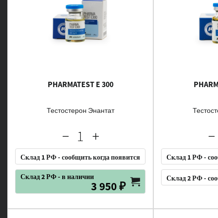
PHARMATEST E 300
PHARM
Тестостерон Энантат
Тестост
Склад 1 РФ - сообщить когда появится
Склад 1 РФ - со
Склад 2 РФ - в наличии
Склад 2 РФ - со
3 950 ₽