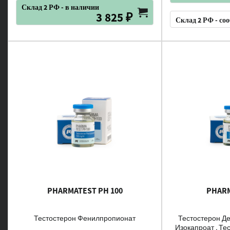
Склад 2 РФ - в наличии
3 825 ₽
Склад 2 РФ - со
PHARMATEST PH 100
PHARM
Тестостерон Фенилпропионат
Тестостерон Де
Изокапроат , Те