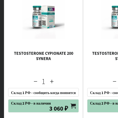
TESTOSTERONE CYPIONATE 200
TESTOSTERON
SYNERA
S
Склад 1 РФ - сообщить когда появится
Склад 1 РФ - со
Склад 2 РФ - в наличии
Склад 2 РФ - в 
3 060 ₽