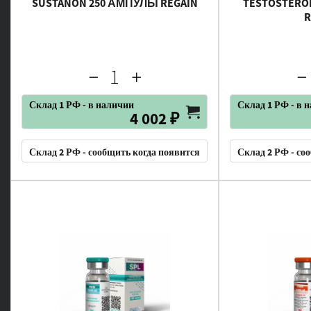
SUSTANON 250 АМПУЛЫ REGAIN
TESTOSTERO
R
Склад 1 РФ - в наличии
Склад 1 РФ - в 
4 002 ₽
Склад 2 РФ - сообщить когда появится
Склад 2 РФ - со