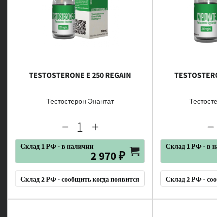
TESTOSTERONE E 250 REGAIN
TESTOSTERO
Тестостерон Энантат
Тестост
Склад 1 РФ - в наличии
Склад 1 РФ - в 
2 970 ₽
Склад 2 РФ - сообщить когда появится
Склад 2 РФ - со