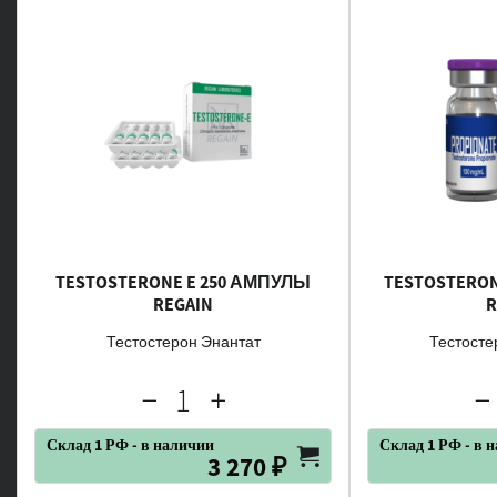
TESTOSTERONE E 250 АМПУЛЫ
TESTOSTERON
REGAIN
R
Тестостерон Энантат
Тестосте
Склад 1 РФ - в наличии
Склад 1 РФ - в 
3 270 ₽