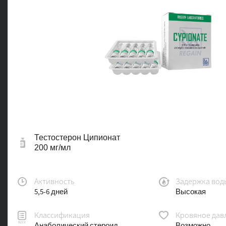
Тестостерон Ципионат
200 мг/мл
Активность
Задержка вод
5,5-6 дней
Высокая
Классификация
Кровяное дав
Анаболический стероид
Возможно