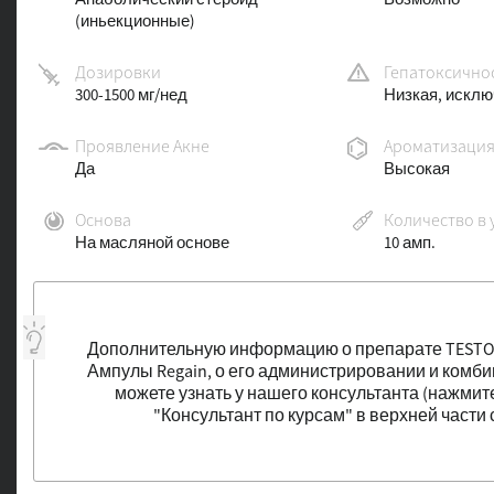
(иньекционные)
Дозировки
Гепатоксично
300-1500 мг/нед
Низкая, исклю
Проявление Акне
Ароматизаци
Да
Высокая
Основа
Количество в 
На масляной основе
10 амп.
Дополнительную информацию о препарате TESTO
Ампулы Regain, о его администрировании и комб
можете узнать у нашего консультанта (нажмите
"Консультант по курсам" в верхней части 