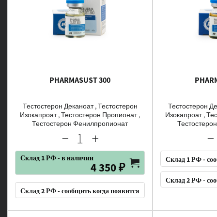
PHARMASUST 300
PHARM
Тестостерон Деканоат , Тестостерон
Тестостерон Де
Изокапроат , Тестостерон Пропионат ,
Изокапроат , Те
Тестостерон Фенилпропионат
Тестостеро
Склад 1 РФ - в наличии
Склад 1 РФ - со
4 350 ₽
Склад 2 РФ - со
Склад 2 РФ - сообщить когда появится