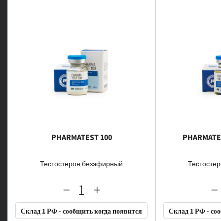
PHARMATEST 100
PHARMATES
Тестостерон безэфирный
Тестосте
Склад 1 РФ - сообщить когда появится
Склад 1 РФ - со