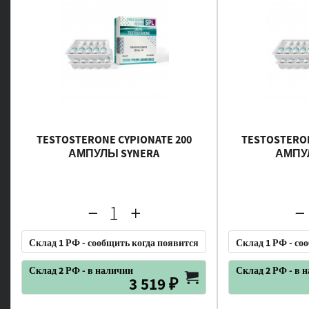
TESTOSTERONE CYPIONATE 200
TESTOSTERON
АМПУЛЫ SYNERA
АМПУ
Склад 1 РФ - сообщить когда появится
Склад 1 РФ - со
Склад 2 РФ - в наличии
Склад 2 РФ - в 
3 519 ₽