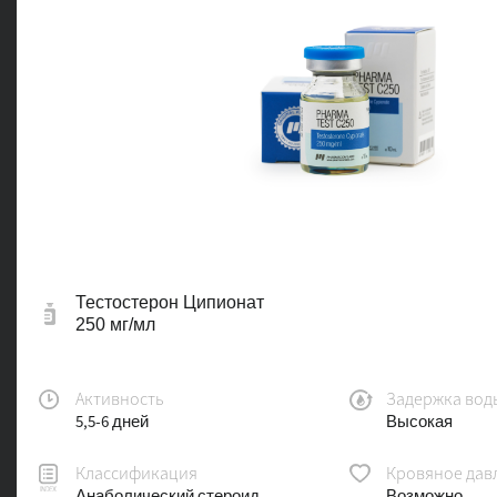
Тестостерон Ципионат
250 мг/мл
Активность
Задержка вод
5,5-6 дней
Высокая
Классификация
Кровяное дав
Анаболический стероид
Возможно