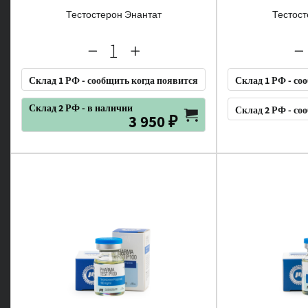
Тестостерон Энантат
Тестост
Склад 1 РФ - сообщить когда появится
Склад 1 РФ - со
Склад 2 РФ - в наличии
Склад 2 РФ - со
3 950 ₽