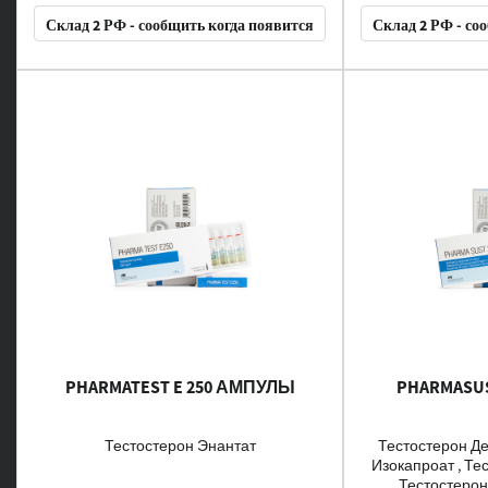
Склад 2 РФ - сообщить когда появится
Склад 2 РФ - со
PHARMATEST E 250 АМПУЛЫ
PHARMASU
Тестостерон Энантат
Тестостерон Де
Изокапроат , Те
Тестостеро