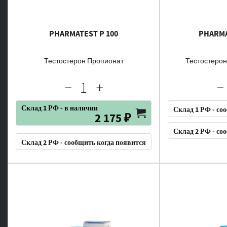
PHARMATEST P 100
PHARMA
Тестостерон Пропионат
Тестостеро
Склад 1 РФ - в наличии
Склад 1 РФ - со
2 175 ₽
Склад 2 РФ - со
Склад 2 РФ - сообщить когда появится