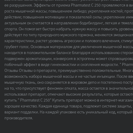
ее разрушения. Эффекты от приема Pharmatest C 250 проявляются в ви
роста мышечной массы; повышением либидо; укрепления костей; про
действие; повышения мотивации и показателей силы; укрепление им
актуальным он считается в направлении бодибилдинг, легкая и тяжела
спорта. Он помогает быстро набрать нужную массу и повысить уровень
действует по типу природного мужского гормона, меняются эмоциона
характеристики, растет уровень агрессии и полового влечения, стиму
грубеет голос. Основным материалом для увеличения мышечной массы
находится в положительном балансе благодаря использованию стероид
подвержен ароматизации, конверсия в эстрогены может спровоциров
побочный эффект в виде гинекомастии и скопления жидкости. " Pharma
Отзывы Отзывы о препарате, преимущественно положительные. Многие
возможность набора мышечной массы и не частые инъекции. После вв
мышечную ткань, оно сохраняется в жировом депо и постепенно посту
на то, что присутствует феномен отката, масса остается в значительно
использовал препарат, отмечают высокие результаты, которые остаютс
купить " Pharmatest C 250" Купить препарат можно в интернет-магази
хорошее качество. Каждая единица товара, подлежит системе защиты,
вариант подделки. На каждой упаковке есть уникальный код, который
производителя.