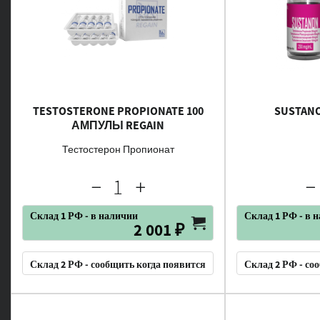
TESTOSTERONE PROPIONATE 100
SUSTANO
АМПУЛЫ REGAIN
Тестостерон Пропионат
Склад 1 РФ - в наличии
Склад 1 РФ - в 
2 001 ₽
Склад 2 РФ - сообщить когда появится
Склад 2 РФ - со