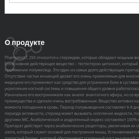
О продукте
Pharmatest C 250 относится к стероидам, которые обладают мощным в
Его основное действующее вещество – тестостерон ципионат, который
протяжении полумесяца. Это один из самых долго действующих препа
Отсутствие частых инъекций делает его очень приемлемым для многих
медицине его применяют как средство для устранения боли в суставах
укрепления костной системы и повышения общего уровня работоспос
Изначально его воспринимали как аналог энантатного эфира, но со в
преимущества и сделали очень востребованным. Вещество активно на
момента попадания в кровь. Период полувыведения составляет 6-8 дне
периода активности, стероид может вызывать скопление жидкости, по
другими ААС. Анаболический и андрогенный индекс составляют 100% о
Препарат действует через анаболические рецепторы, увеличивая их 
азота, который служит основой для построения мышц. Устанавливает
азотистый баланс, который обеспечивает усиленный рост мышечной т