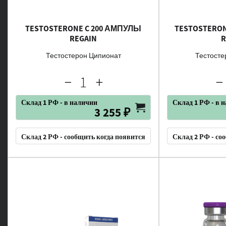
TESTOSTERONE C 200 АМПУЛЫ
TESTOSTERON
REGAIN
R
Тестостерон Ципионат
Тестосте
Склад 1 РФ - в наличии
Склад 1 РФ - в 
3 255 ₽
Склад 2 РФ - сообщить когда появится
Склад 2 РФ - со