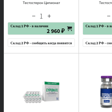
Тестостерон Ципионат
Тестост
Склад 1 РФ - в наличии
Склад 1 РФ - в 
2 960 ₽
Склад 2 РФ - сообщить когда появится
Склад 2 РФ - со